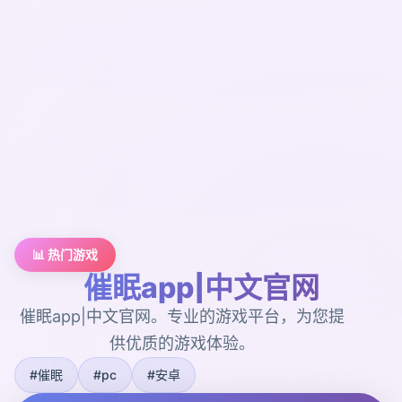
📊 热门游戏
催眠app|中文官网
催眠app|中文官网。专业的游戏平台，为您提
供优质的游戏体验。
#催眠
#pc
#安卓