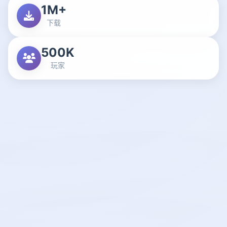
1M+
下载
500K
玩家