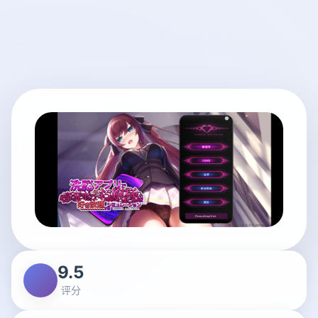
9.5
评分