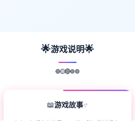
🌟
🌟
游戏说明
🟢
🔵
🟣
🟡
🔴
📖
游戏故事
✨
水电工幻想主角扩展 DLC 第二弹！赠送畅享
一切新内容物！终于——它来啦！ 感谢大家