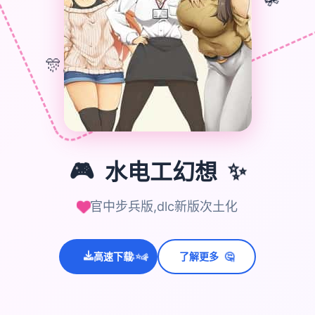
🎁
🎊
🎮
🎮
水电工幻想
✨
官中步兵版,dlc新版次土化
💫
🤔
高速下载
了解更多
✨
⭐