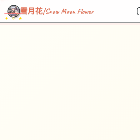
~~~
★
♡
✦
✧
♥
~
→
↗
雪月花|Snow Moon Flower
✦ ✧ ★