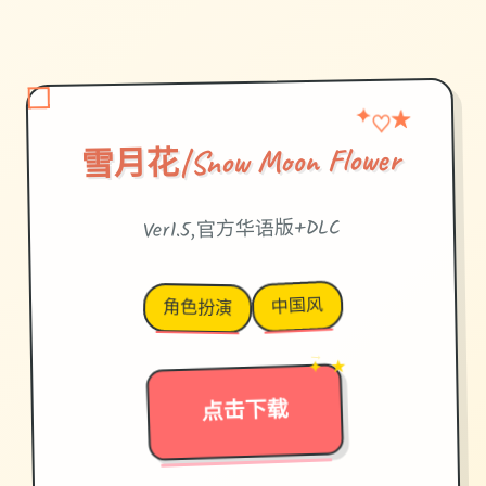
♡
✦
★
雪月花|Snow Moon Flower
Ver1.5,官方华语版+DLC
中国风
角色扮演
→
✦ ★
点击下载