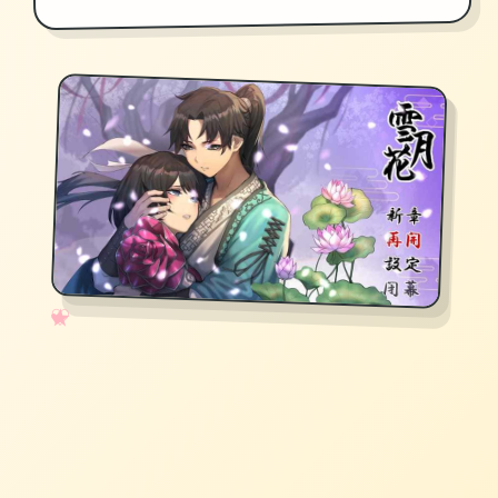
✧
♡
★
♥