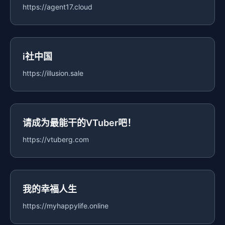
https://agent17.cloud
i社中国
https://illusion.sale
请成为最能干的VTuber吧！
https://vtuberg.com
我的幸福人生
https://myhappylife.online