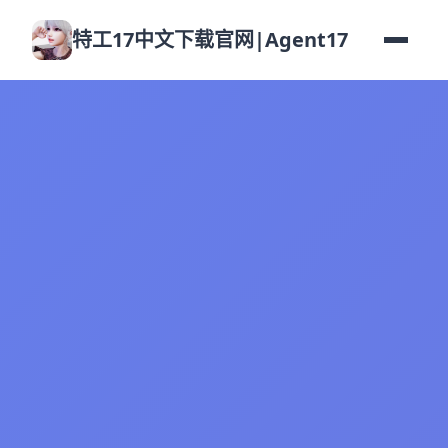
特工17中文下载官网|Agent17