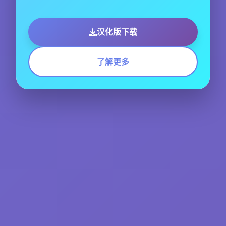
汉化版下载
了解更多