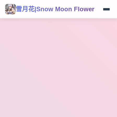
雪月花|Snow Moon Flower