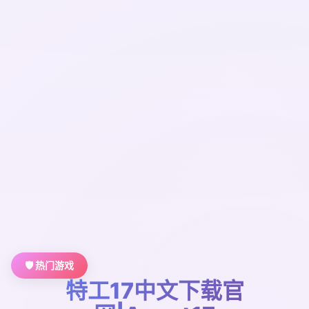
🛡️ 热门游戏
特工17中文下载官