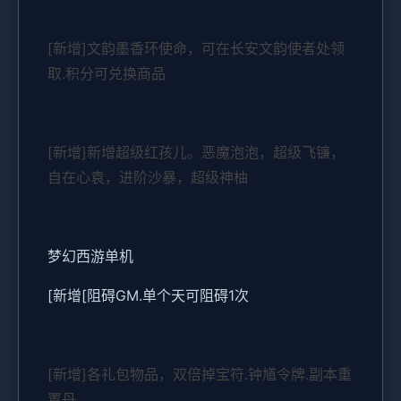
[新增]文韵墨香环使命，可在长安文韵使者处领
取.积分可兑换商品
[新增]新增超级红孩儿。恶魔泡泡，超级飞镰，
自在心袁，进阶沙暴，超级神柚
梦幻西游单机
[新增[阻碍GM.单个天可阻碍1次
[新增]各礼包物品，双倍掉宝符.钟馗令牌.副本重
置丹