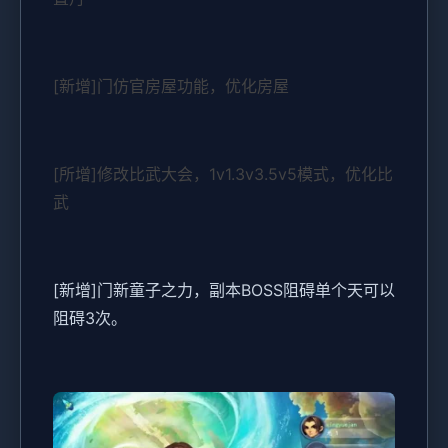
[新增]门仿官房屋功能，优化房屋
[所增]修改比武大会，1v1.3v3.5v5模式，优化比
武
[新增]门新童子之力，副本BOSS阻碍单个天可以
阻碍3次。