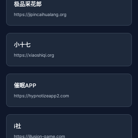
极品采花郎
https://jipincaihualang.org
小十七
https://xiaoshiqi.org
催眠APP
https://hypnotizeapp2.com
i社
https://illusion-game.com