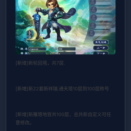
[新增]新轮回境，共7层.
[新増]新22套新祥瑞.通天塔10层到100层称号
[新增]新雁塔地宫共100层，总共新自定义可任
意修改。