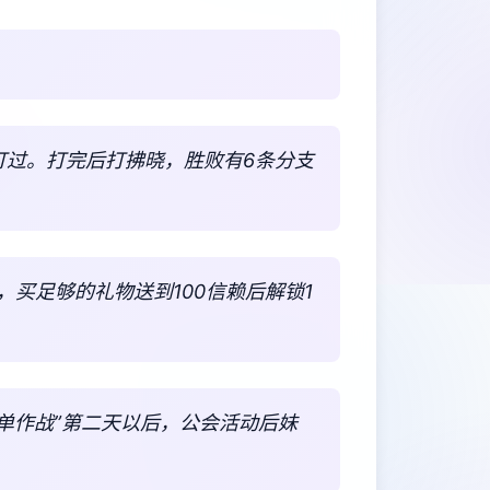
打过。打完后打拂晓，胜败有6条分支
，买足够的礼物送到100信赖后解锁1
菜单作战”第二天以后，公会活动后妹