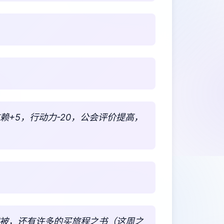
※信赖+5，行动力-20，公会评价提高，
绒被，还有许多的买旅程之书（这周之