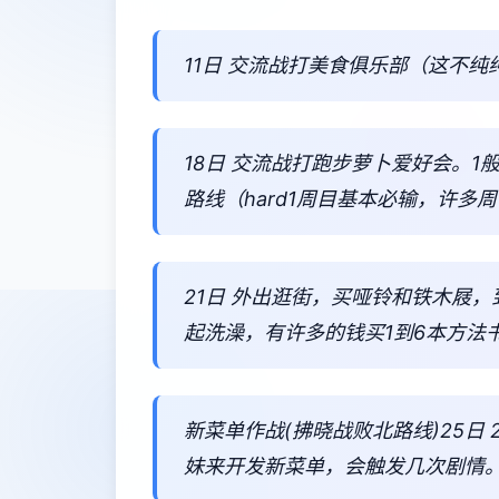
11日 交流战打美食俱乐部（这不纯
18日 交流战打跑步萝卜爱好会。
路线（hard1周目基本必输，许多
21日 外出逛街，买哑铃和铁木屐
起洗澡，有许多的钱买1到6本方法
新菜单作战(拂晓战败北路线)25日
妹来开发新菜单，会触发几次剧情