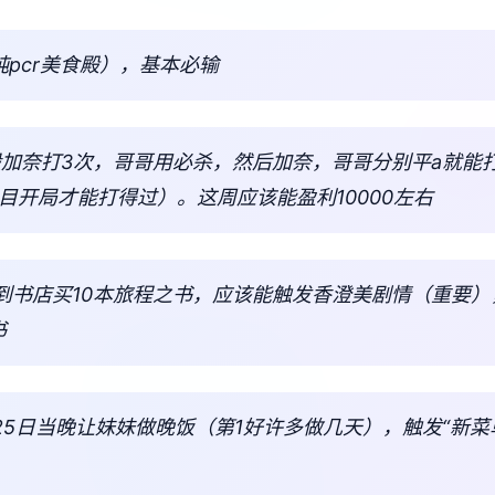
纯pcr美食殿），基本必输
1般加奈打3次，哥哥用必杀，然后加奈，哥哥分别平a就能
周目开局才能打得过）。这周应该能盈利10000左右
，到书店买10本旅程之书，应该能触发香澄美剧情（重要）
书
 25日当晚让妹妹做晚饭（第1好许多做几天），触发“新
。