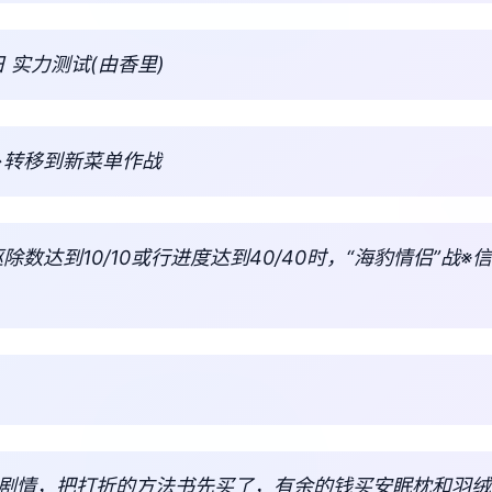
 实力测试(由香里)
→转移到新菜单作战
驱除数达到10/10或行进度达到40/40时，“海豹情侣”战
美剧情，把打折的方法书先买了，有余的钱买安眠枕和羽