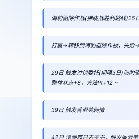
海豹驱除作战(拂晓战胜利路线)25日
打赢→转移到海豹驱除作战，失败
29日 触发讨伐委托(期限3日)海豹
整体状态+8，方法Pt+12 ~
39日 触发香澄美剧情
42日 漫画商日去买书，触发香澄