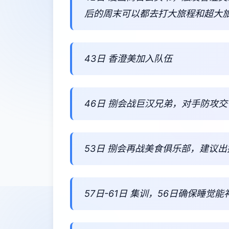
后的周末可以都去打大旅程和超大
43日 香澄美加入队伍
46日 捌会战巨汉兄弟，对手防攻
53日 捌会再战美食俱乐部，建议
57日-61日 集训，56日确保睡