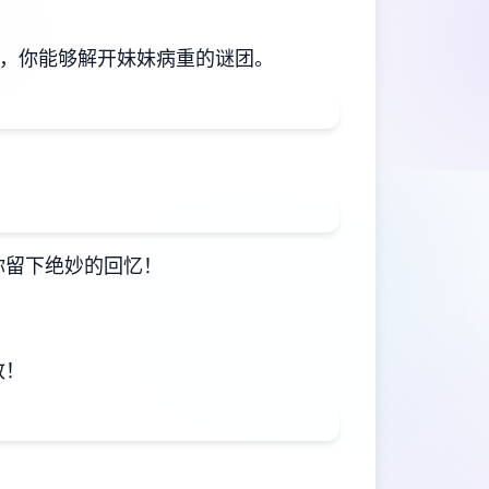
日，你能够解开妹妹病重的谜团。
你留下绝妙的回忆！
致！