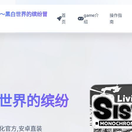
～黑白世界的缤纷冒
首
game介
操作指
页
绍
南
世界的缤纷
化官方,安卓直装