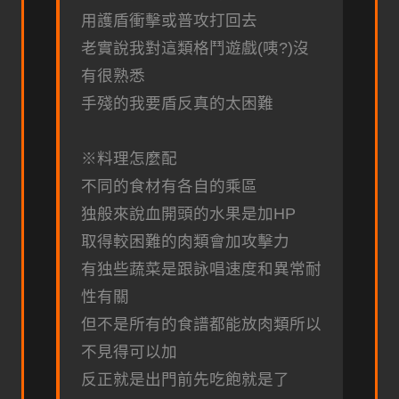
用護盾衝擊或普攻打回去
老實說我對這類格鬥遊戲(咦?)沒
有很熟悉
手殘的我要盾反真的太困難
※料理怎麼配
不同的食材有各自的乘區
独般來說血開頭的水果是加HP
取得較困難的肉類會加攻擊力
有独些蔬菜是跟詠唱速度和異常耐
性有關
但不是所有的食譜都能放肉類所以
不見得可以加
反正就是出門前先吃飽就是了