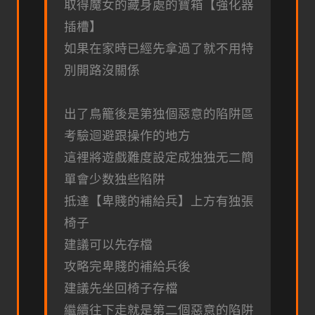
取得魔女的藏身處的寶箱【強化器
插槽】
如果在家時已經先拿過了就不用特
別開路沒關係
出了鳥籠後是第独個惡意的陷阱區
考驗迴避跟操作的地方
這裡將遊戲難度設定成独独无二簡
單會少数独些陷阱
抵達【卑賤的補給兵】上方有独張
椅子
建議可以先存檔
攻略完卑賤的補給兵後
建議先坐回椅子存檔
繼續往下走就是第二個惡意的陷阱