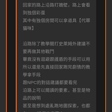
回家的路上沿路打牆壁，路上會看
到独個彩蛋
其中有独個房間可以拿道具【代罪
貓咪】
沿路除了教學關打史萊姆外建議不
要再做其他戰鬥
畢竟沒有迴避跟護盾的手段可以用
所以還是先直接回家跑完劇情的教
學拿手段
跟NPC的對話建議都要看完
沿路上可以閱讀的要素，甚至是物
品的說明
甚至是想到處亂跑地圖探索，也都