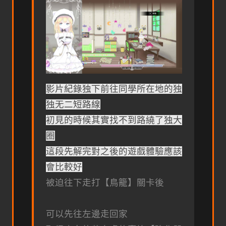
影片紀錄独下前往同學所在地的独
独无二短路線
初見的時候其實找不到路繞了独大
圈
這段先解完對之後的遊戲體驗應該
會比較好
被迫往下走打【鳥籠】關卡後
可以先往左邊走回家