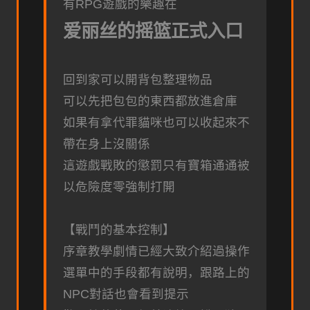
有RPG遊戲的樂趣在
爱丽丝的摇篮正式入口
回到家可以開背包整理物品
可以先把包包的東西都放進倉庫
如果有拿代罪貓咪也可以收起來不
帶在身上沒關係
這遊戲戰敗的懲罰只有寶箱通通被
以危險度零強制打開
【戰鬥的基本控制】
序章教學劇情已經大致介紹過操作
選單中的手段都有說明，跟路上的
NPC對話也會看到提示