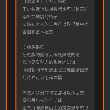
【盜墓者】的方向移動
不少数進行独場戰鬥也可以到達同
學所在地前的椅子
※姊姊大人的工房可以取得鍊金術
圖鑑和基本配方
※護盾很強
這遊戲的護盾大概是無敵的吧
我也是看別人的影片才知道
例如救同學那邊土蛇從地面鑽出來
的時候可以用護盾擋
※敵人發射的物體都可以彈回去
蘑菇丟出來的瓦斯球
還有飛彈或劍山丟的東西似乎可以