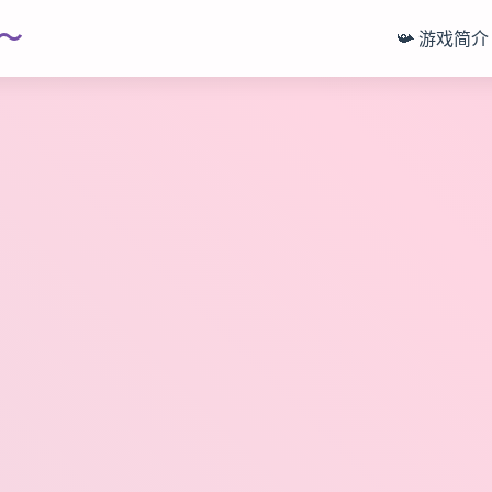
～
📯 游戏简介