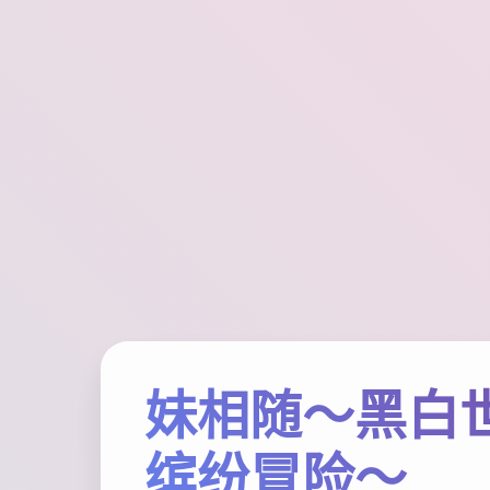
妹相随～黑白
缤纷冒险～