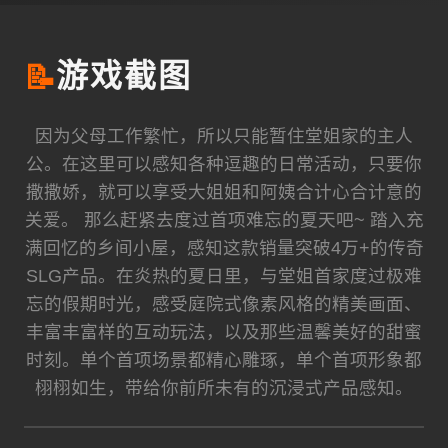
📝
游戏截图
因为父母工作繁忙，所以只能暂住堂姐家的主人
公。在这里可以感知各种逗趣的日常活动，只要你
撒撒娇，就可以享受大姐姐和阿姨合计心合计意的
关爱。 那么赶紧去度过首项难忘的夏天吧~ 踏入充
满回忆的乡间小屋，感知这款销量突破4万+的传奇
SLG产品。在炎热的夏日里，与堂姐首家度过极难
忘的假期时光，感受庭院式像素风格的精美画面、
丰富丰富样的互动玩法，以及那些温馨美好的甜蜜
时刻。单个首项场景都精心雕琢，单个首项形象都
栩栩如生，带给你前所未有的沉浸式产品感知。