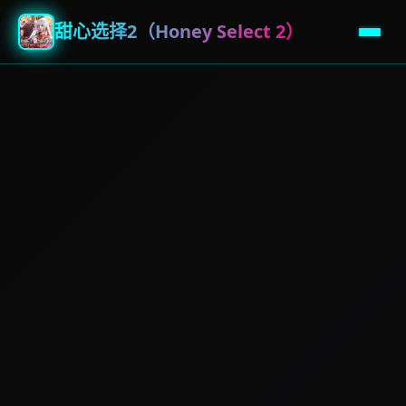
甜心选择2（Honey Select 2）