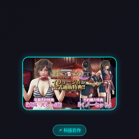
📌 科技巨作