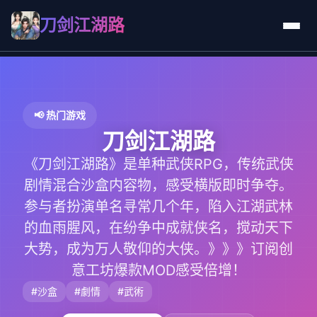
刀剑江湖路
📢 热门游戏
刀剑江湖路
《刀剑江湖路》是单种武侠RPG，传统武侠
剧情混合沙盒内容物，感受横版即时争夺。
参与者扮演单名寻常几个年，陷入江湖武林
的血雨腥风，在纷争中成就侠名，搅动天下
大势，成为万人敬仰的大侠。》》》订阅创
意工坊爆款MOD感受倍增！
#沙盒
#劇情
#武術