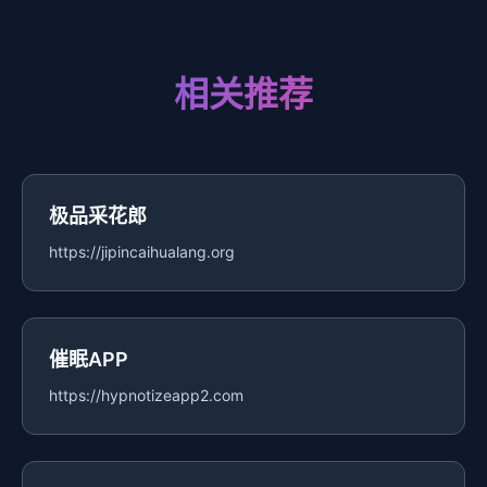
相关推荐
极品采花郎
https://jipincaihualang.org
催眠APP
https://hypnotizeapp2.com