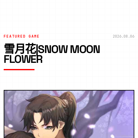
FEATURED GAME
2026.08.06
雪月花|SNOW MOON
FLOWER