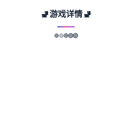
🚽
🚽
游戏详情
🟣
🔵
🟢
🟡
🔴
📖
游戏故事
✨
illusion中国/i社遊戲：Illusion是日本的首家知
名3D遊戲制作公司，主要作品有尾行系列、
欲望格鬥系列、欲望血液系列、人工零星女系
列及性感沙灘系列等。