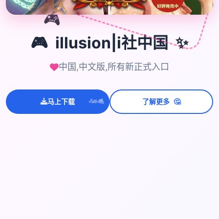
🎮
🎮
illusion|i社中国
✨
中国,中文版,所有新正式入口
💫
✨
⭐
🤔
马上下载
了解更多